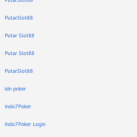
PutarSlot88
Putar Slot88
Putar Slot88
PutarSlot88
idn poker
Indo7Poker
Indo7Poker Login