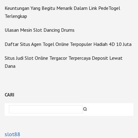
Keuntungan Yang Begitu Menarik Dalam Link PedeTogel
Terlengkap
Ulasan Mesin Slot Dancing Drums
Daftar Situs Agen Togel Online Terpopuler Hadiah 4D 10 Juta
Situs Judi Slot Online Tergacor Terpercaya Deposit Lewat
Dana
CARI
slot88