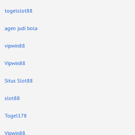
togelslot88
agen judi bola
vipwin88
Vipwin88
Situs Slot88
slot88
Togel178
Vipwin88