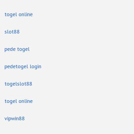
togel online
slot88
pede togel
pedetogel login
togelslot88
togel online
vipwin88