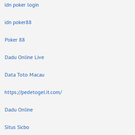
idn poker login
idn poker88
Poker 88
Dadu Online Live
Data Toto Macau
https://pedetogel.it.com/
Dadu Online
Situs Sicbo