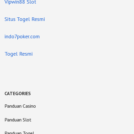
Vipwin88 Slot
Situs Togel Resmi
indo7poker.com
Togel Resmi
CATEGORIES
Panduan Casino
Panduan Slot
Panduan Togel