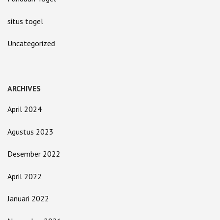
situs togel
Uncategorized
ARCHIVES
April 2024
Agustus 2023
Desember 2022
April 2022
Januari 2022