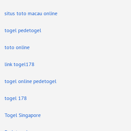
situs toto macau online
togel pedetogel
toto online
link togel178
togel online pedetogel
togel 178
Togel Singapore