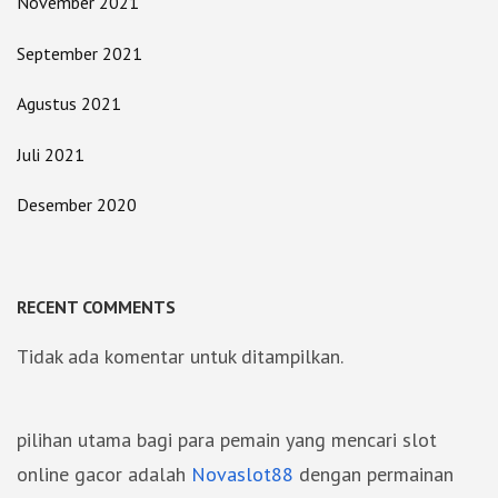
November 2021
September 2021
Agustus 2021
Juli 2021
Desember 2020
RECENT COMMENTS
Tidak ada komentar untuk ditampilkan.
pilihan utama bagi para pemain yang mencari slot
online gacor adalah
Novaslot88
dengan permainan