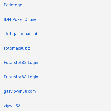
Pedetogel
IDN Poker Online
slot gacor hari ini
totomacau.biz
Putarslot88 Login
Putarslot88 Login
gasvipwin88.com
vipwin88