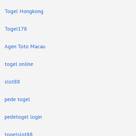
Togel Hongkong
Togel178
Agen Toto Macau
togel online
slot88
pede togel
pedetogel login
togelslot88