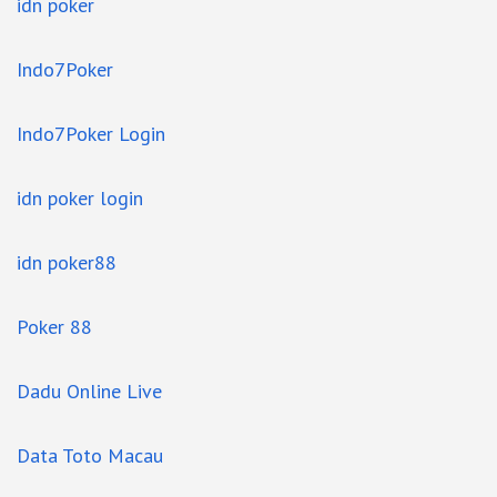
idn poker
Indo7Poker
Indo7Poker Login
idn poker login
idn poker88
Poker 88
Dadu Online Live
Data Toto Macau