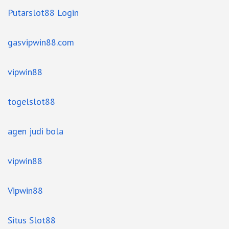
Putarslot88 Login
gasvipwin88.com
vipwin88
togelslot88
agen judi bola
vipwin88
Vipwin88
Situs Slot88