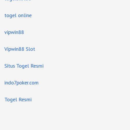
togel online
vipwin88
Vipwin88 Slot
Situs Togel Resmi
indo7poker.com
Togel Resmi