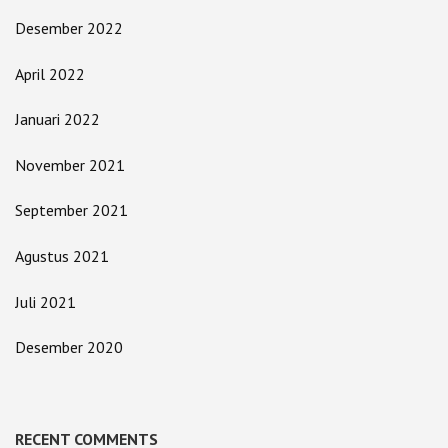
Desember 2022
April 2022
Januari 2022
November 2021
September 2021
Agustus 2021
Juli 2021
Desember 2020
RECENT COMMENTS