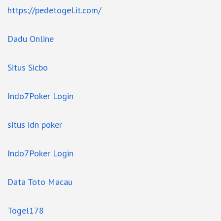
https://pedetogel.it.com/
Dadu Online
Situs Sicbo
Indo7Poker Login
situs idn poker
Indo7Poker Login
Data Toto Macau
Togel178