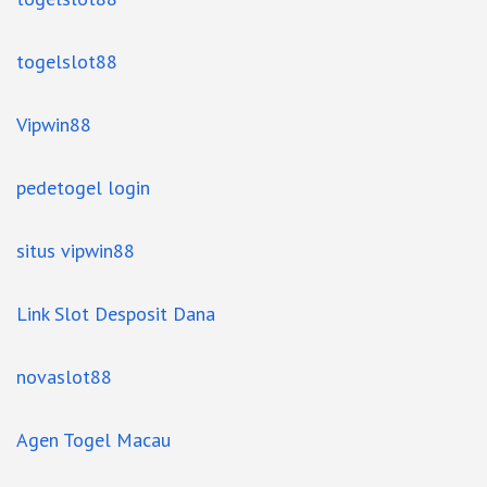
togelslot88
Vipwin88
pedetogel login
situs vipwin88
Link Slot Desposit Dana
novaslot88
Agen Togel Macau