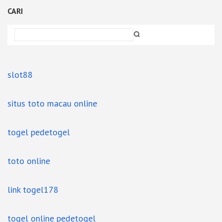
CARI
slot88
situs toto macau online
togel pedetogel
toto online
link togel178
togel online pedetogel