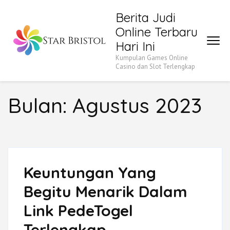
Lompat
Berita Judi
ke
Online Terbaru
konten
Hari Ini
(Tekan
Kumpulan Games Online
Casino dan Slot Terlengkap
Enter)
Bulan:
Agustus 2023
Keuntungan Yang
Begitu Menarik Dalam
Link PedeTogel
Terlengkap